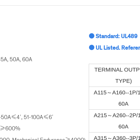
● Standard: UL489
● UL Listed. Refere
45A, 50A, 60A
TERMINAL OUTP
TYPE)
A115～A160--1P/
60A
A215～A260--2P
31-50A≤4′, 51-100A≤6′
60A
0A≥600%
A315～A360--3P
6000, Mechanical Endurance≥4000)