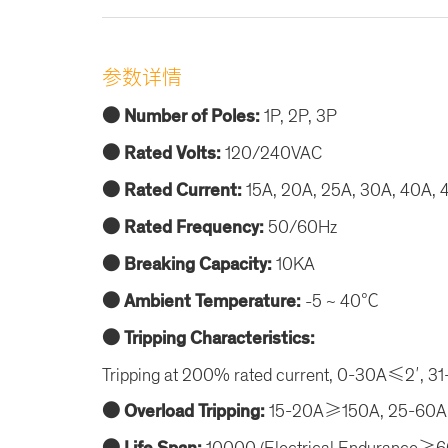
参数详情
● Number of Poles:
1P, 2P, 3P
● Rated Volts:
120/240VAC
● Rated Current:
15A, 20A, 25A, 30A, 40A, 
● Rated Frequency:
50/60Hz
● Breaking Capacity:
10KA
● Ambient Temperature:
-5 ~ 40℃
● Tripping Characteristics:
Tripping at 200% rated current, 0-30A≤2′, 
● Overload Tripping:
15-20A≥150A, 25-6
10000 (Electrical Endurance≥