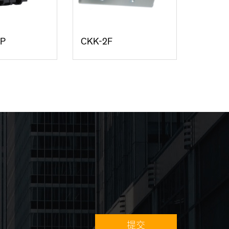
/P
CKK-2F