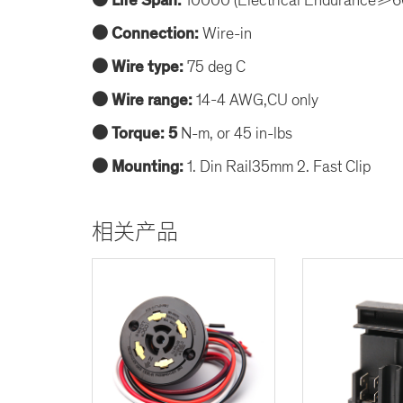
● Life Span:
● Connection:
Wire-in
● Wire type:
75 deg C
● Wire range:
14-4 AWG,CU only
● Torque: 5
N-m, or 45 in-lbs
● Mounting:
1. Din Rail35mm 2. Fast Clip
相关产品