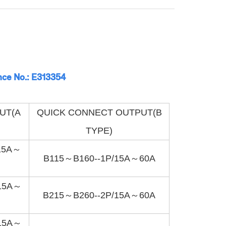
nce No.: E313354
UT(A
QUICK CONNECT OUTPUT(B
TYPE)
15A～
B115～B160--1P/15A～60A
/15A～
B215～B260--2P/15A～60A
/15A～