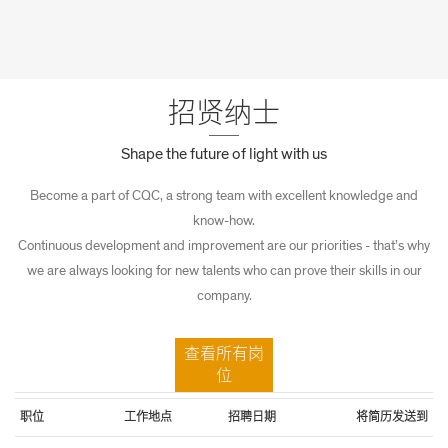
招贤纳士
Shape the future of light with us
Become a part of CQC, a strong team with excellent knowledge and
know-how.
Continuous development and improvement are our priorities - that’s why
we are always looking for new talents who can prove their skills in our
company.
查看所有岗
位
职位
工作地点
招聘日期
将简历发送到