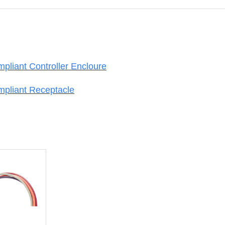
pliant Controller Encloure
mpliant Receptacle